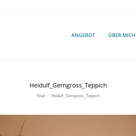
ANGEBOT
ÜBER MICH
ANGEBOT
ÜBER MICH
Heidulf_Gerngross_Teppich
Sie befinden sich hier:
Start
Heidulf_Gerngross_Teppich