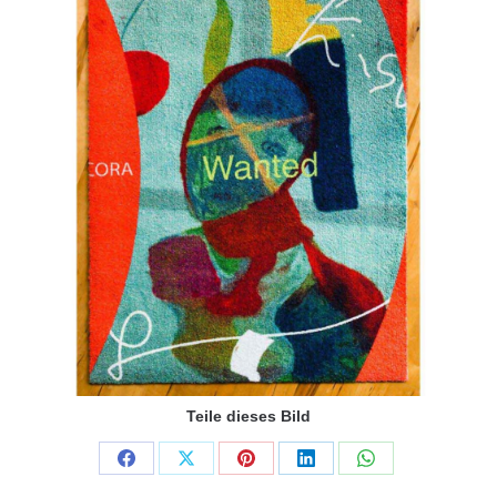
Teile dieses Bild
Share
Share
Share
Share
Share