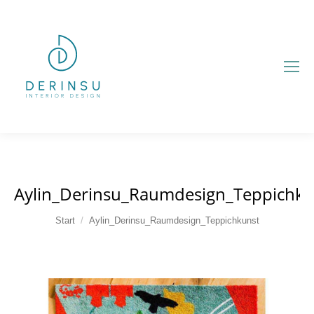
Aylin_Derinsu_Raumdesign_Teppichku
Sie befinden sich hier:
Start
Aylin_Derinsu_Raumdesign_Teppichkunst