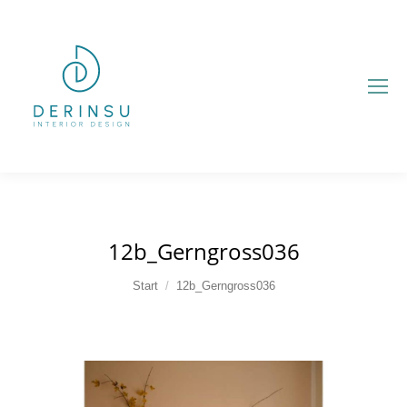
12b_Gerngross036
Sie befinden sich hier:
Start
12b_Gerngross036