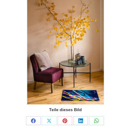
Teile dieses Bild
Share
Share
Share
Share
Share