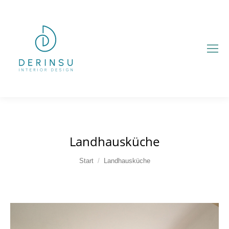
Landhausküche
Sie befinden sich hier:
Start
Landhausküche