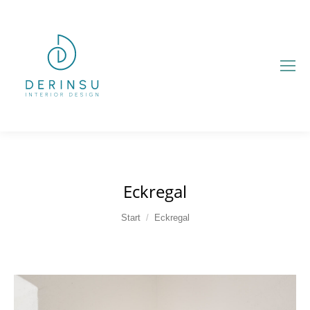
Eckregal
Sie befinden sich hier:
Start
Eckregal