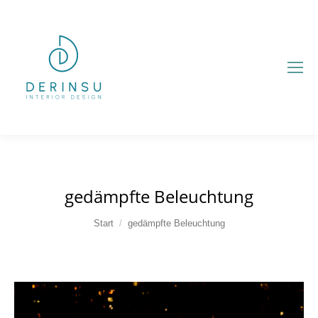
gedämpfte Beleuchtung
Sie befinden sich hier:
Start
gedämpfte Beleuchtung