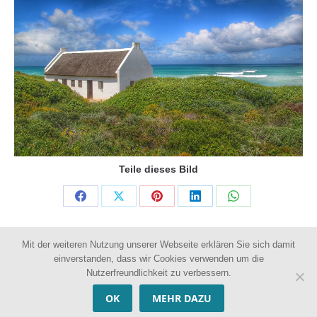
Teile dieses Bild
Share
Share
Share
Share
Share
on
on
on
on
on
Mit der weiteren Nutzung unserer Webseite erklären Sie sich damit
Facebook
X
Pinterest
LinkedIn
WhatsApp
einverstanden, dass wir Cookies verwenden um die
Nutzerfreundlichkeit zu verbessern.
RECHTLICHES
©
OK
MEHR DAZU
Raumdesign-Wien 2026 • Alle Rechte vorbehalten.