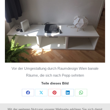
Vor der Umgestaltung durch Raumdesign Wien banale
Räume, die sich nach Pepp sehnten
Teile dieses Bild
Share
Share
Share
Share
Share
on
on
on
on
on
Mit der weiteren Nutzung unserer Webseite erklären Sie sich damit