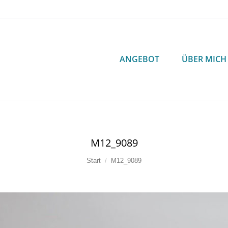
ANGEBOT
ÜBER MICH
ANGEBOT
ÜBER MICH
M12_9089
Sie befinden sich hier:
Start
M12_9089