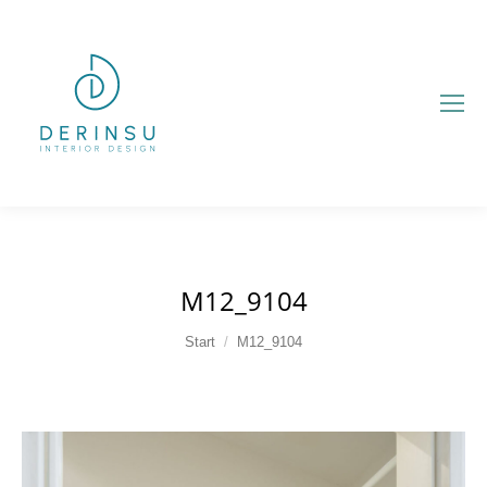
M12_9104
Sie befinden sich hier:
Start
M12_9104