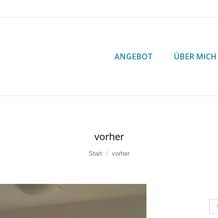
ANGEBOT
ÜBER MICH
ANGEBOT
ÜBER MICH
vorher
Sie befinden sich hier:
Start
vorher