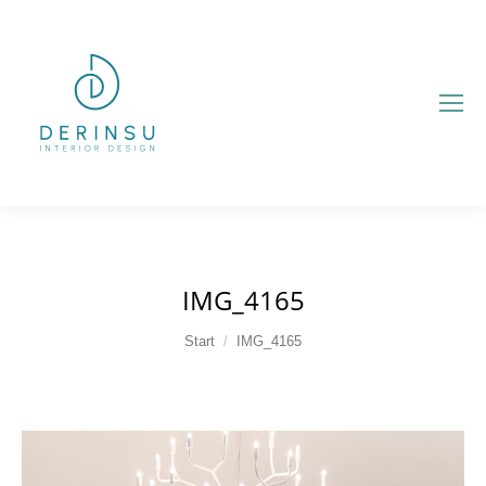
IMG_4165
Sie befinden sich hier:
Start
IMG_4165