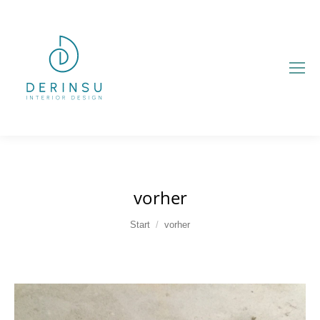
vorher
Sie befinden sich hier:
Start
vorher