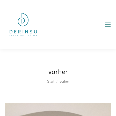
vorher
Sie befinden sich hier:
Start
vorher