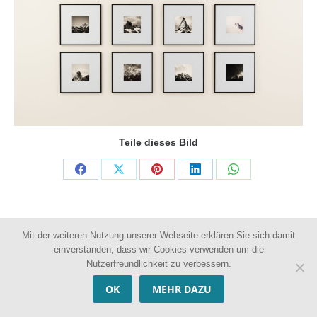
Teile dieses Bild
Share
Share
Share
Share
Share
on
on
on
on
on
Facebook
X
Pinterest
LinkedIn
WhatsApp
Mit der weiteren Nutzung unserer Webseite erklären Sie sich damit
RECHTLICHES
einverstanden, dass wir Cookies verwenden um die
Nutzerfreundlichkeit zu verbessern.
©
Raumdesign-Wien 2026 • Alle Rechte vorbehalten.
OK
MEHR DAZU